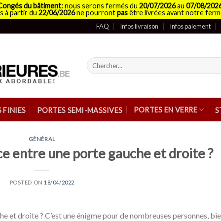
Congés du bâtiment:
nous serons fermés du
20/07/2026
au
07/08/202
 à partir du
22/06/2026
ne pourront
pas
être livrées avant notre ferm
FAQ
Infos livraison
Infos paiement
Recherche
pour :
PORTES EN VERRE
 FINIES
PORTES SEMI-MASSIVES
S
GÉNÉRAL
ce entre une porte gauche et droite ?
POSTED ON
18/04/2022
che et droite ? C’est une énigme pour de nombreuses personnes, bi