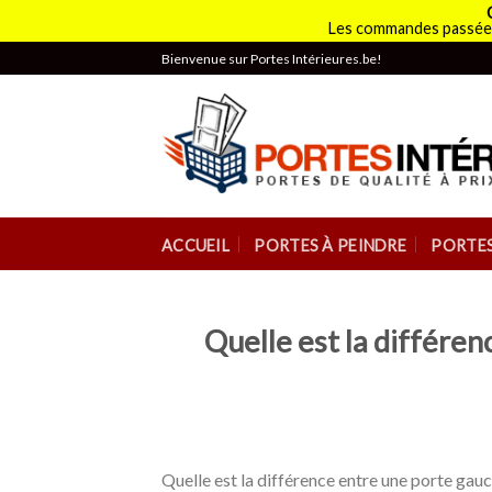
Les commandes passées
Skip
Bienvenue sur Portes Intérieures.be!
to
content
ACCUEIL
PORTES À PEINDRE
PORTES
Quelle est la différen
Quelle est la différence entre une porte gau