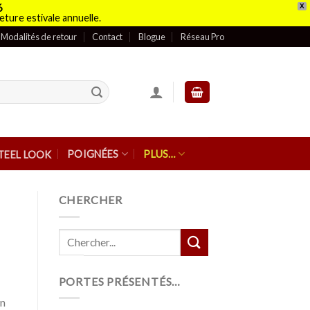
6
X
eture estivale annuelle.
Modalités de retour
Contact
Blogue
Réseau Pro
POIGNÉES
PLUS…
TEEL LOOK
CHERCHER
PORTES PRÉSENTÉS…
en