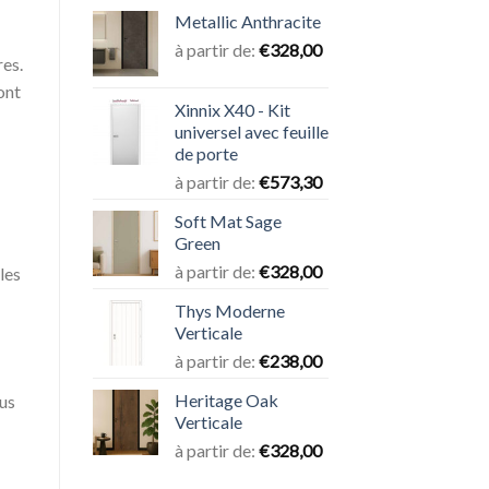
Metallic Anthracite
à partir de:
€
328,00
res.
ont
Xinnix X40 - Kit
universel avec feuille
de porte
à partir de:
€
573,30
Soft Mat Sage
Green
à partir de:
€
328,00
les
Thys Moderne
Verticale
à partir de:
€
238,00
Heritage Oak
ous
Verticale
à partir de:
€
328,00