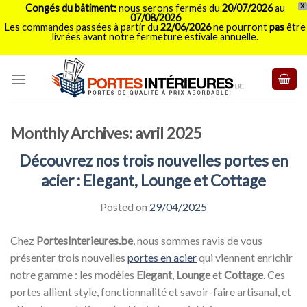
Congés du bâtiment:
nous serons fermés du
20/07/2026
au
X
07/08/2026
Les commandes passées à partir du
22/06/2026
ne pourront
pas
être
livrées avant notre fermeture estivale annuelle.
Skip
to
content
Monthly Archives:
avril 2025
Découvrez nos trois nouvelles portes en
acier : Elegant, Lounge et Cottage
Posted on
29/04/2025
Chez
PortesInterieures.be
, nous sommes ravis de vous
présenter trois nouvelles
portes en acier
qui viennent enrichir
notre gamme : les modèles
Elegant
,
Lounge
et
Cottage
. Ces
portes allient style, fonctionnalité et savoir-faire artisanal, et