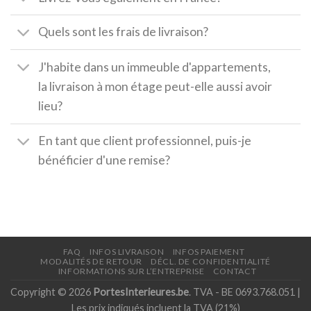
Quels sont les frais de livraison?
J'habite dans un immeuble d'appartements,
la livraison à mon étage peut-elle aussi avoir
lieu?
En tant que client professionnel, puis-je
bénéficier d'une remise?
FAQ
INFOS LIVRAISON
INFOS PAIEMENT
MODALITÉS DE RETOUR
DÉCL. DE CONFIDENTIALITÉ
INFORMATIONS SUR L’ENTREPRISE
CONTACT
Copyright © 2026
PortesInterieures.be
. TVA - BE 0693.768.051 |
Les prix indiqués incluent la TVA (21%)