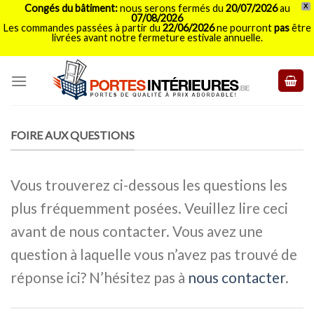
Congés du bâtiment:
nous serons fermés du
20/07/2026
au
X
07/08/2026
Les commandes passées à partir du
22/06/2026
ne pourront
pas
être
livrées avant notre fermeture estivale annuelle.
Skip
to
content
FOIRE AUX QUESTIONS
Vous trouverez ci-dessous les questions les
plus fréquemment posées. Veuillez lire ceci
avant de nous contacter. Vous avez une
question à laquelle vous n’avez pas trouvé de
réponse ici? N’hésitez pas à
nous contacter
.