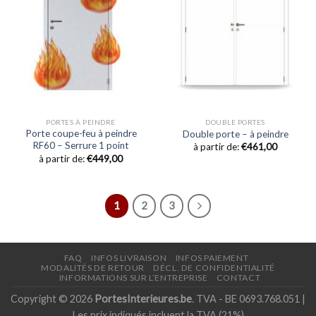
PORTES À PEINDRE
DOUBLE PORTES
Porte coupe-feu à peindre
Double porte – à peindre
RF60 – Serrure 1 point
à partir de:
€
461,00
à partir de:
€
449,00
1
2
3
FAQ
INFOS LIVRAISON
INFOS PAIEMENT
MODALITÉS DE RETOUR
DÉCL. DE CONFIDENTIALITÉ
INFORMATIONS SUR L’ENTREPRISE
CONTACT
Copyright © 2026
PortesInterieures.be
. TVA - BE 0693.768.051 |
Les prix indiqués incluent la TVA (21%)