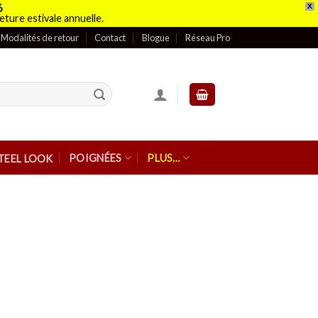
6
X
eture estivale annuelle.
Modalités de retour
Contact
Blogue
Réseau Pro
POIGNÉES
PLUS…
TEEL LOOK