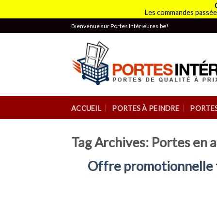
Les commandes passées
Skip
Bienvenue sur Portes Intérieures.be!
to
content
ACCUEIL
PORTES À PEINDRE
PORTES
Tag Archives:
Portes en a
Offre promotionnelle t