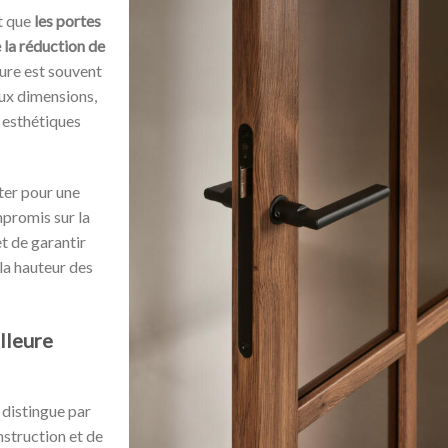
t que
les portes
e la réduction de
sure est souvent
ux dimensions,
 esthétiques
ter pour une
promis sur la
t de garantir
 la hauteur des
lleure
e distingue par
nstruction et de