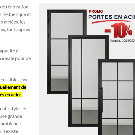
 de rénovation,
s l’esthétique et
s années, les
ès, tant auprès
capacité à
n idéale pour de
cessibles, une
tuellement de
es en acier
.
ents styles et
 une grande
e ambiance
 il existe