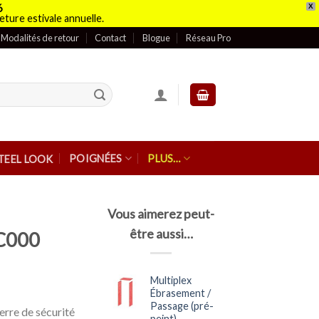
6
X
eture estivale annuelle.
Modalités de retour
Contact
Blogue
Réseau Pro
POIGNÉES
PLUS…
TEEL LOOK
Vous aimerez peut-
être aussi…
 C000
Multiplex
Ébrasement /
Passage (pré-
erre de sécurité
peint)