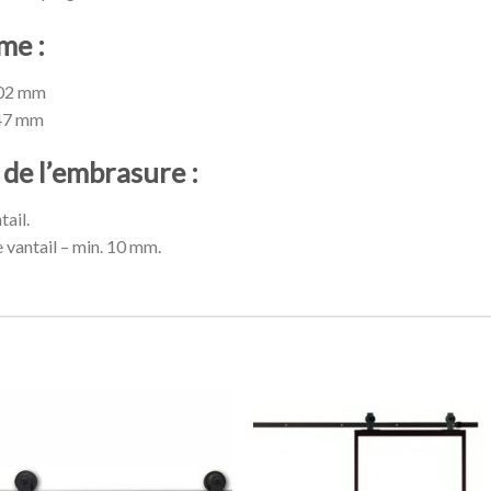
me :
 102 mm
147 mm
de l’embrasure :
ail.
 vantail – min. 10 mm.