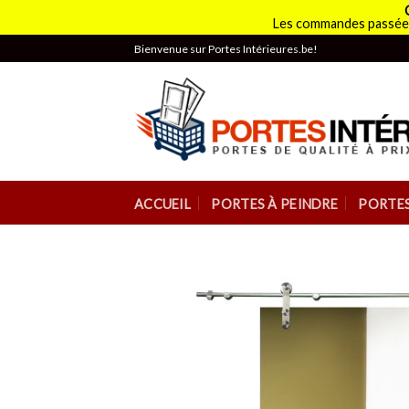
Les commandes passées
Skip
Bienvenue sur Portes Intérieures.be!
to
content
ACCUEIL
PORTES À PEINDRE
PORTES