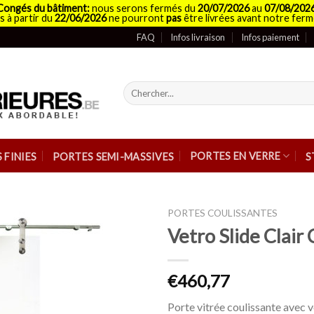
Congés du bâtiment:
nous serons fermés du
20/07/2026
au
07/08/202
 à partir du
22/06/2026
ne pourront
pas
être livrées avant notre ferm
FAQ
Infos livraison
Infos paiement
Recherche
pour :
PORTES EN VERRE
 FINIES
PORTES SEMI-MASSIVES
S
PORTES COULISSANTES
Vetro Slide Clair
€460,77
Porte vitrée coulissante avec v