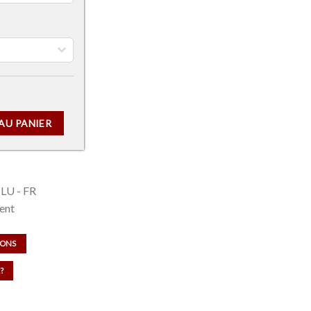
 C000
AU PANIER
 LU - FR
ent
IONS
?