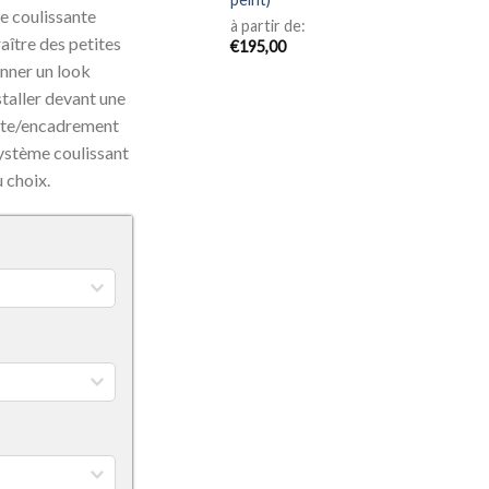
ée coulissante
à partir de:
raître des petites
€
195,00
nner un look
staller devant une
orte/encadrement
ystème coulissant
u choix.