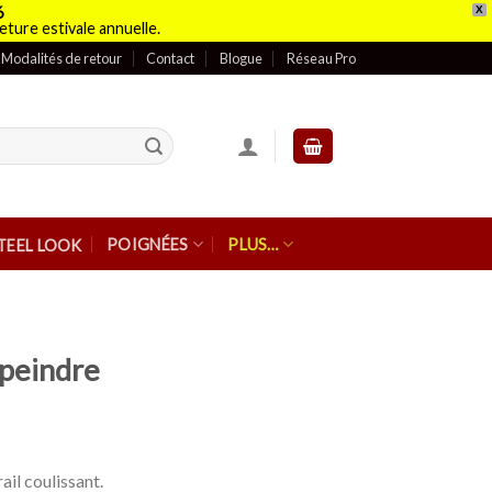
6
X
eture estivale annuelle.
Modalités de retour
Contact
Blogue
Réseau Pro
POIGNÉES
PLUS…
TEEL LOOK
 peindre
il coulissant.