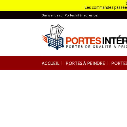
Les commandes passées
Skip
Bienvenue sur Portes Intérieures.be!
to
content
ACCUEIL
PORTES À PEINDRE
PORTES