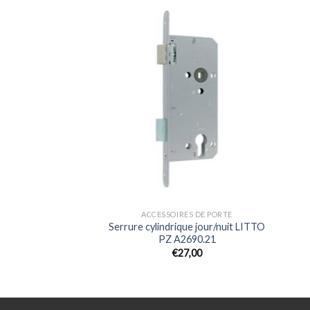
ES DE PORTE
ACCESSOIRES DE PORTE
sible Medium –
Serrure cylindrique jour/nuit LITTO
xation Invisible
PZ A2690.21
1,50
€
27,00