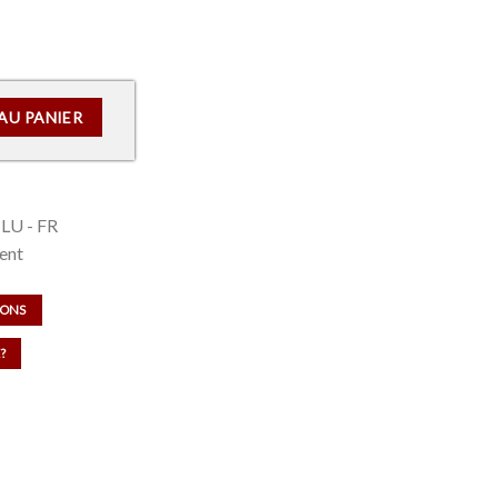
 peindre
AU PANIER
 LU - FR
ent
IONS
?