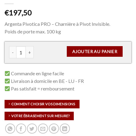
€
197,50
Argenta Pivotica PRO – Charnière à Pivot Invisible.
Poids de porte max. 100 kg
quantité de Argenta Pivotica PRO – Charnière à Pivot Invisible
AJOUTER AU PANIER
Commande en ligne facile
Livraison à domicile en BE - LU - FR
Pas satisfait = remboursement
COMMENT CHOISIR VOS DIMENSIONS
VOTRE ÉBRASEMENT SUR MESURE?