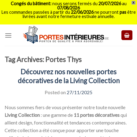
Congés du bâtiment:
nous serons fermés du
20/07/2026
au
X
07/08/2026
Les commandes passées à partir du
22/06/2026
ne pourront
pas
être
livrées avant notre fermeture estivale annuelle.
Skip
to
content
Tag Archives:
Portes Thys
Découvrez nos nouvelles portes
décoratives de la Living Collection
Posted on
27/11/2025
Nous sommes fiers de vous présenter notre toute nouvelle
Living Collection
: une gamme de
11 portes décoratives
qui
allient design, fonctionnalité et tendances contemporaines.
Cette collection a été conçue pour apporter une touche