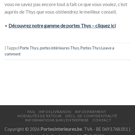
vous ne savez pas encore tout à fait ce que vous voulez, c’est
auprès de Thys que vous obtiendrez le meilleur conseil.
•
Découvrez notre gamme de portes Thys – cliquez ici
|
Tagged
Porte Thys
,
portes intérieures Thys
,
Portes Thys
Leave a
comment
FAQ
INFOS LIVRAISON
INFOS PAIEMENT
MODALITÉS DE RETOUR
DÉCL. DE CONFIDENTIALITÉ
INFORMATIONS SUR L’ENTREPRISE
CONTACT
Copyright © 2026
PortesInterieures.be
. TVA - BE 0693.768.051 |