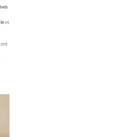
ives
ie
et
 ont