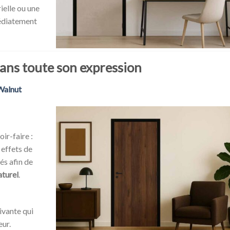
ielle ou une
médiatement
dans toute son expression
Walnut
ir-faire :
 effets de
és afin de
aturel
.
ivante qui
eur.