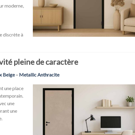
eur moderne,
e discrète à
vité pleine de caractère
x Beige
–
Metallic Anthracite
nt une place
ontemporain.
vec une
érant une
e.