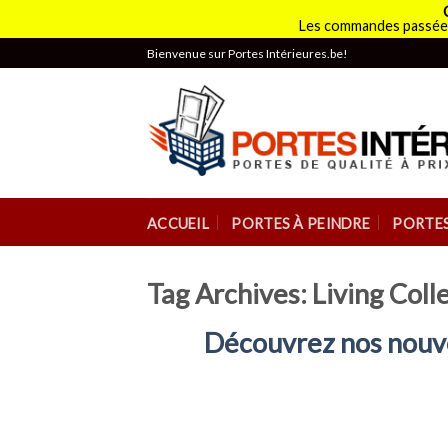
Les commandes passées
Skip
Bienvenue sur Portes Intérieures.be!
to
content
ACCUEIL
PORTES À PEINDRE
PORTES
Tag Archives:
Living Coll
Découvrez nos nouvel