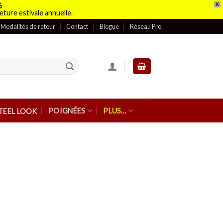
6
X
eture estivale annuelle.
Modalités de retour
Contact
Blogue
Réseau Pro
POIGNÉES
PLUS…
TEEL LOOK