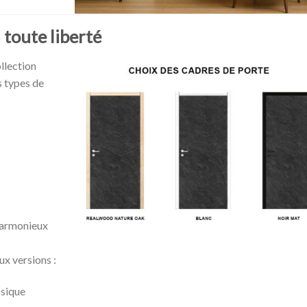
 toute liberté
llection
s types de
harmonieux
x versions :
ssique