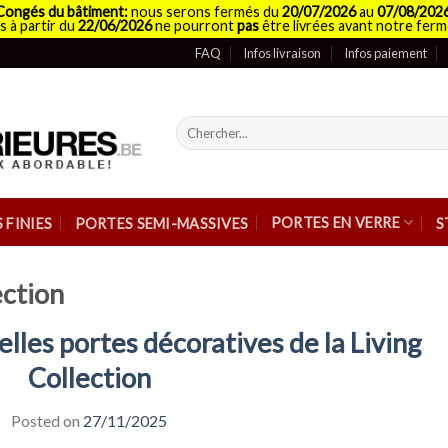
Congés du bâtiment:
nous serons fermés du
20/07/2026
au
07/08/202
 à partir du
22/06/2026
ne pourront
pas
être livrées avant notre ferm
FAQ
Infos livraison
Infos paiement
Recherche
pour :
PORTES EN VERRE
 FINIES
PORTES SEMI-MASSIVES
S
ection
les portes décoratives de la Living
Collection
Posted on
27/11/2025