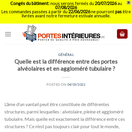
Congés du bâtiment:
nous serons fermés du
20/07/2026
au
X
07/08/2026
Les commandes passées à partir du
22/06/2026
ne pourront
pas
être
livrées avant notre fermeture estivale annuelle.
Skip
to
content
GÉNÉRAL
Quelle est la différence entre des portes
alvéolaires et en aggloméré tubulaire ?
POSTED ON
04/03/2022
L’âme d’un vantail peut être constituée de différentes
structures, parmi lesquelles : alvéolaire, pleine et aggloméré
tubulaire. Mais quelle est exactement la différence entre ces
structures ? Ce n’est pas toujours clair pour tout le monde,