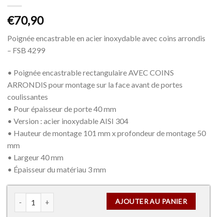
€
70,90
Poignée encastrable en acier inoxydable avec coins arrondis
– FSB 4299
• Poignée encastrable rectangulaire AVEC COINS
ARRONDIS pour montage sur la face avant de portes
coulissantes
• Pour épaisseur de porte 40 mm
• Version : acier inoxydable AISI 304
• Hauteur de montage 101 mm x profondeur de montage 50
mm
• Largeur 40 mm
• Épaisseur du matériau 3 mm
quantité de Poignée encastrable en acier inoxydable – FSB 4299
AJOUTER AU PANIER