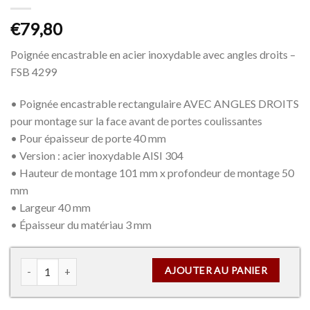
€
79,80
Poignée encastrable en acier inoxydable avec angles droits –
FSB 4299
• Poignée encastrable rectangulaire AVEC ANGLES DROITS
pour montage sur la face avant de portes coulissantes
• Pour épaisseur de porte 40 mm
• Version : acier inoxydable AISI 304
• Hauteur de montage 101 mm x profondeur de montage 50
mm
• Largeur 40 mm
• Épaisseur du matériau 3 mm
quantité de Poignée encastrable en acier inoxydable – FSB 4299
AJOUTER AU PANIER