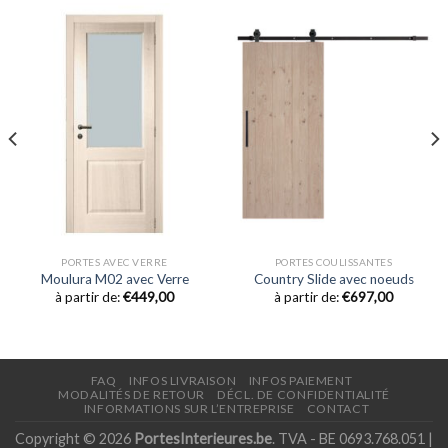
PORTES AVEC VERRE
PORTES COULISSANTES
Moulura M02 avec Verre
Country Slide avec noeuds
à partir de:
€
449,00
à partir de:
€
697,00
FAQ
INFOS LIVRAISON
INFOS PAIEMENT
MODALITÉS DE RETOUR
DÉCL. DE CONFIDENTIALITÉ
INFORMATIONS SUR L’ENTREPRISE
CONTACT
Copyright © 2026
PortesInterieures.be
. TVA - BE 0693.768.051 |