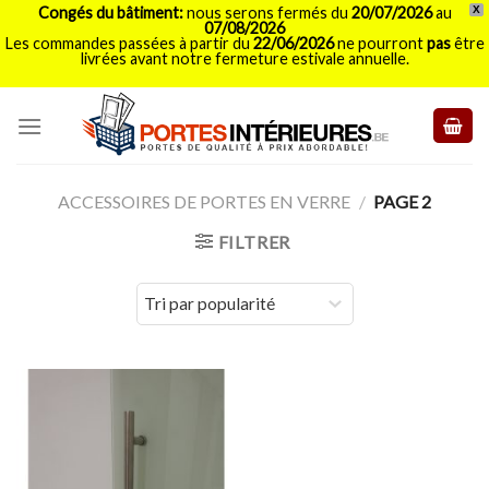
Congés du bâtiment:
nous serons fermés du
20/07/2026
au
X
07/08/2026
Les commandes passées à partir du
22/06/2026
ne pourront
pas
être
livrées avant notre fermeture estivale annuelle.
Skip
to
content
ACCESSOIRES DE PORTES EN VERRE
/
PAGE 2
FILTRER