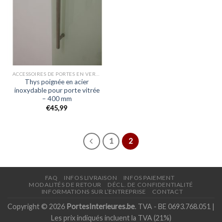
ACCESSOIRES DE PORTES EN VERRE
Thys poignée en acier
inoxydable pour porte vitrée
– 400 mm
€
45,99
1
2
FAQ
INFOS LIVRAISON
INFOS PAIEMENT
MODALITÉS DE RETOUR
DÉCL. DE CONFIDENTIALITÉ
INFORMATIONS SUR L’ENTREPRISE
CONTACT
Copyright © 2026
PortesInterieures.be
. TVA - BE 0693.768.051 |
Les prix indiqués incluent la TVA (21%)