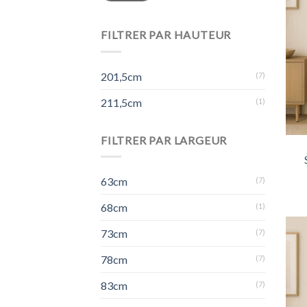
FILTRER PAR HAUTEUR
201,5cm
(7)
211,5cm
(1)
FILTRER PAR LARGEUR
63cm
(7)
68cm
(1)
73cm
(7)
78cm
(7)
83cm
(7)