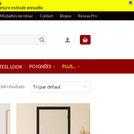
6
X
eture estivale annuelle.
Modalités de retour
Contact
Blogue
Réseau Pro
POIGNÉES
PLUS…
TEEL LOOK
64 résultats