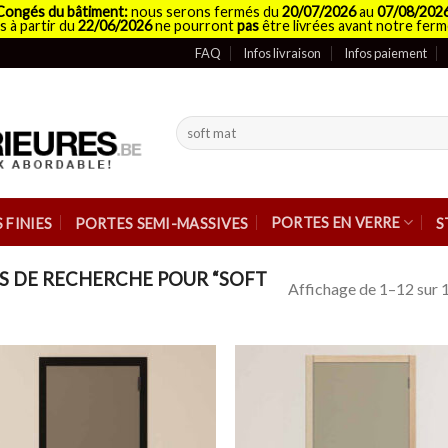
Congés du bâtiment:
nous serons fermés du
20/07/2026
au
07/08/202
 à partir du
22/06/2026
ne pourront
pas
être livrées avant notre ferm
FAQ
Infos livraison
Infos paiement
Recherche
pour :
PORTES EN VERRE
 FINIES
PORTES SEMI-MASSIVES
S
S DE RECHERCHE POUR “SOFT
Affichage de 1–12 sur 1