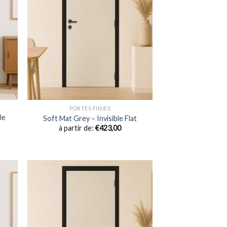
PORTES FINIES
le
Soft Mat Grey – Invisible Flat
à partir de:
€
423,00