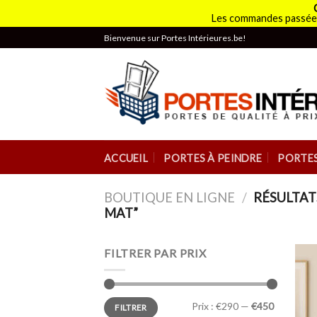
Les commandes passées
Skip
Bienvenue sur Portes Intérieures.be!
to
content
ACCUEIL
PORTES À PEINDRE
PORTES
BOUTIQUE EN LIGNE
/
RÉSULTAT
MAT”
FILTRER PAR PRIX
Prix :
€290
—
€450
FILTRER